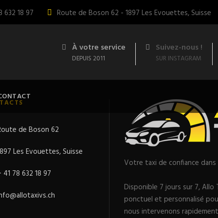
8 632 18 97
Route de Boson 62 - 1897 Les Evouettes, Suisse
À votre service
Suivez-nous !
DEPUIS 2011
SUR INSTAGRAM
CONTACT
TACTS
Route de Boson 62
1897 Les Evouettes, Suisse
Votre taxi de confiance dans 
+ 41 78 632 18 97
Disponible 7 jours sur 7, Allo
info@allotaxivs.ch
ponctuel et personnalisé pou
nous intervenons rapidement